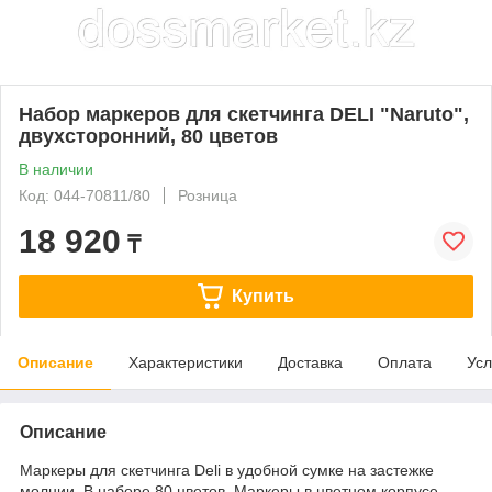
Набор маркеров для скетчинга DELI "Naruto",
двухсторонний, 80 цветов
В наличии
Код: 044-70811/80
Розница
18 920
₸
Купить
Описание
Характеристики
Доставка
Оплата
Усл
Описание
Маркеры для скетчинга Deli в удобной сумке на застежке
молнии. В наборе 80 цветов. Маркеры в цветном корпусе,