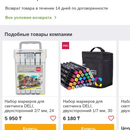
Возврат товара в течение 14 дней по договоренности
Все условия возврата
Подобные товары компании
Набор маркеров для
Набор маркеров для
Набо
скетчинга DELI,
скетчинга DELI,
скет
двухсторонний 2/7 мм, 24
двухсторонний 1/7 мм, 30
двух
цвета
цветов
5 950
6 180
₸
₸
Цен
Купить
Купить