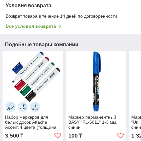
Условия возврата
Возврат товара в течение 14 дней по договоренности
Все условия возврата
Подобные товары компании
Набор маркеров для
Маркер перманентный
Марк
белых досок Attache
BASY "FL-6011" 1-3 мм,
"Uni
Accent 4 цвета (толщина
синий
син
линии 1-5 мм) скошенный
3 500
100
1 3
₸
₸
наконечник