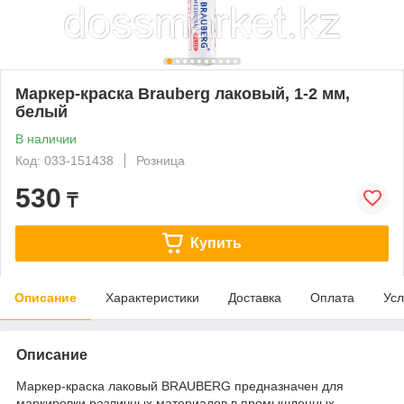
Маркер-краска Brauberg лаковый, 1-2 мм,
белый
В наличии
Код: 033-151438
Розница
530
₸
Купить
Описание
Характеристики
Доставка
Оплата
Усл
Описание
Маркер-краска лаковый BRAUBERG предназначен для
маркировки различных материалов в промышленных