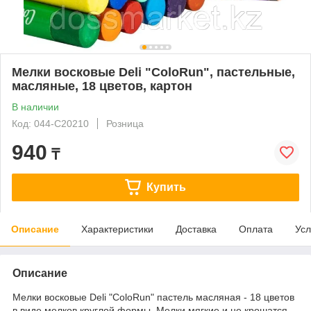
Мелки восковые Deli "ColoRun", пастельные,
масляные, 18 цветов, картон
В наличии
Код: 044-C20210
Розница
940
₸
Купить
Описание
Характеристики
Доставка
Оплата
Усл
Описание
Мелки восковые Deli "ColoRun" пастель масляная - 18 цветов
в виде мелков круглой формы. Мелки мягкие и не крошатся