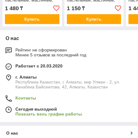
пастельные, масляные,
пастельные, масляные,
паст
12 цветов, картон
12 цветов, пластик
18 ц
1 480
1 150
1 4
₸
₸
Купить
Купить
О нас
Рейтинг не сформирован
Менее 5 отзывов за последний год
Работает с 20.03.2020
г. Алматы
Республика Казахстан, г. Алматы, мкр Улжан - 2, ул.
Канабека Байсеитова, 42, Алматы, Казахстан
Контакты
Сегодня выходной
Показать весь график работы
О нас