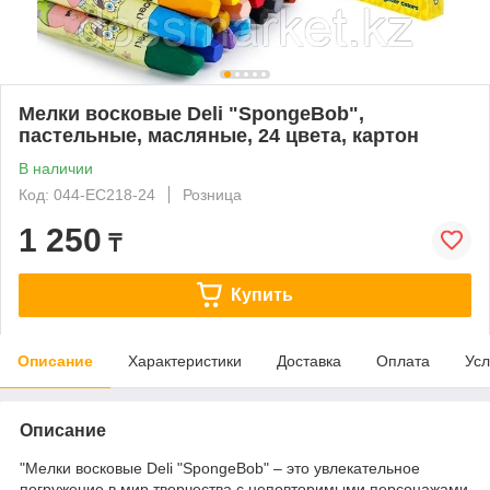
Мелки восковые Deli "SpongeBob",
пастельные, масляные, 24 цвета, картон
В наличии
Код: 044-EC218-24
Розница
1 250
₸
Купить
Описание
Характеристики
Доставка
Оплата
Усл
Описание
"Мелки восковые Deli "SpongeBob" – это увлекательное
погружение в мир творчества с неповторимыми персонажами