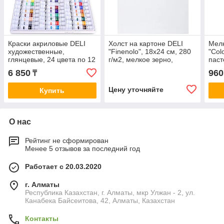
Краски акриловые DELI
Холст на картоне DELI
Мелк
художественные,
"Finenolo", 18х24 см, 280
"Col
глянцевые, 24 цвета по 12
г/м2, мелкое зерно,
паст
мл., картон
хлопок
12 ц
6 850
960
₸
Цену уточняйте
Купить
О нас
Рейтинг не сформирован
Менее 5 отзывов за последний год
Работает с 20.03.2020
г. Алматы
Республика Казахстан, г. Алматы, мкр Улжан - 2, ул.
Канабека Байсеитова, 42, Алматы, Казахстан
Контакты