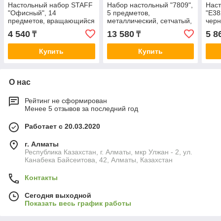
Настольный набор STAFF
Набор настольный "7809",
Наст
"Офисный", 14
5 предметов,
"E38
предметов, вращающийся
металлический, сетчатый,
чер
черный
черный
4 540
13 580
5 8
₸
₸
Купить
Купить
О нас
Рейтинг не сформирован
Менее 5 отзывов за последний год
Работает с 20.03.2020
г. Алматы
Республика Казахстан, г. Алматы, мкр Улжан - 2, ул.
Канабека Байсеитова, 42, Алматы, Казахстан
Контакты
Сегодня выходной
Показать весь график работы