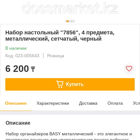
Набор настольный "7856", 4 предмета,
металлический, сетчатый, черный
В наличии
Код: 023-005643
Розница
6 200
₸
Купить
Описание
Характеристики
Доставка
Оплата
Усл
Описание
Набор органайзеров BASY металлический - это элегантное и
практичное решение для упорядочивания вашего рабочего