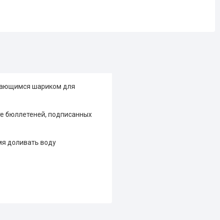
ивающимся шариком для
те бюллетеней, подписанных
мя доливать воду