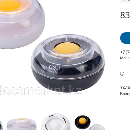
83
+7 (
Мене
воз