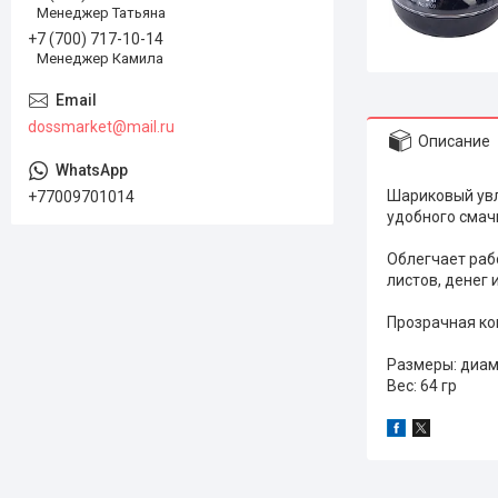
Менеджер Татьяна
+7 (700) 717-10-14
Менеджер Камила
dossmarket@mail.ru
Описание
Шариковый увл
+77009701014
удобного смач
Облегчает раб
листов, денег 
Прозрачная ко
Размеры: диам
Вес: 64 гр