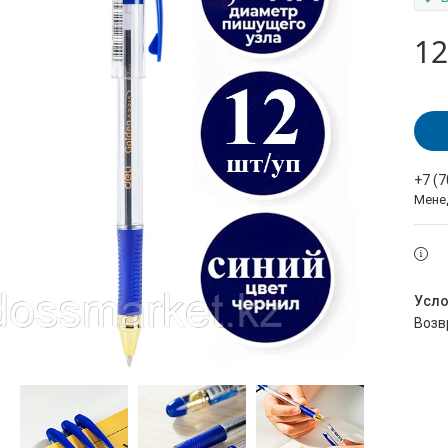
12
+7 (
Мене
воз