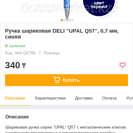
Ручка шариковая DELI "UPAL Q57", 0,7 мм,
синяя
В наличии
Код: 044-Q57BL
Розница
340
₸
Купить
Описание
Характеристики
Доставка
Оплата
Усл
Описание
Шариковая ручка серии "UPAL" Q57 с металлическим клипом,
с колпачком представлена в минималистичном дизайне