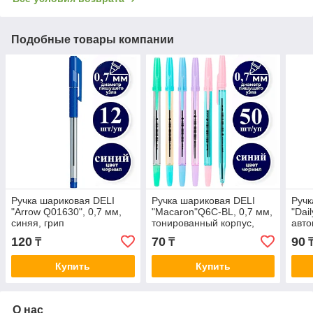
Подобные товары компании
Ручка шариковая DELI
Ручка шариковая DELI
Ручк
"Arrow Q01630", 0,7 мм,
"Macaron"Q6C-BL, 0,7 мм,
"Dai
синяя, грип
тонированный корпус,
авто
синяя
син
120
70
90
₸
₸
Купить
Купить
О нас