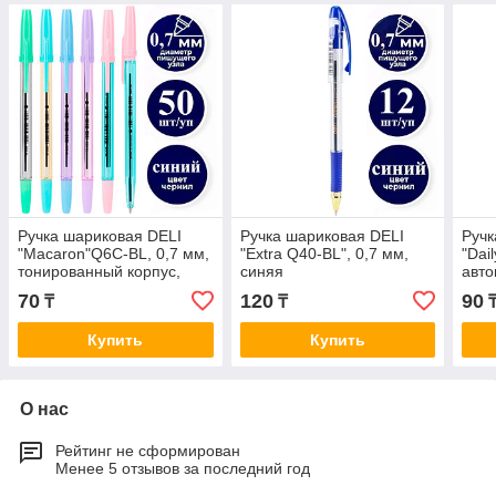
Ручка шариковая DELI
Ручка шариковая DELI
Ручк
"Macaron"Q6C-BL, 0,7 мм,
"Extra Q40-BL", 0,7 мм,
"Dai
тонированный корпус,
синяя
авто
синяя
син
70
120
90
₸
₸
Купить
Купить
О нас
Рейтинг не сформирован
Менее 5 отзывов за последний год