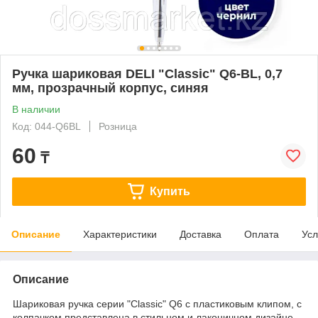
Ручка шариковая DELI "Classic" Q6-BL, 0,7
мм, прозрачный корпус, синяя
В наличии
Код: 044-Q6BL
Розница
60
₸
Купить
Описание
Характеристики
Доставка
Оплата
Усл
Описание
Шариковая ручка серии "Classic" Q6 с пластиковым клипом, с
колпачком представлена в стильном и лаконичном дизайне