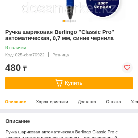
Ручка шариковая Berlingo "Classic Pro"
автоматическая, 0,7 мм, синие чернила
В наличии
Код: 025-cbm70922
Розница
480
₸
Купить
Описание
Характеристики
Доставка
Оплата
Усл
Описание
Ручка шариковая автоматическая Berlingo Classic Pro с
клипом и мягким резиновым грипом – это сдержанный