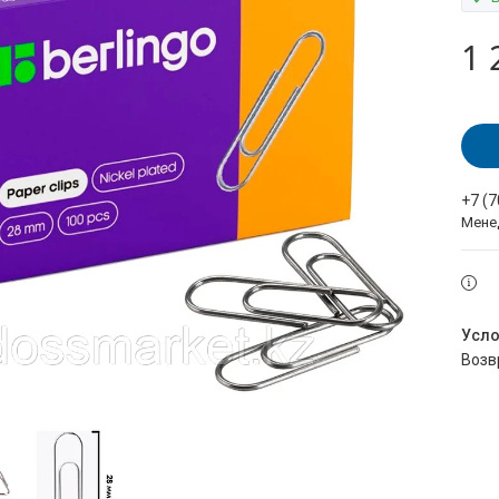
1 
+7 (
Мене
воз