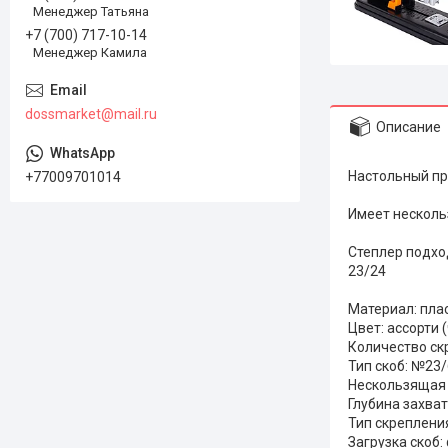
Менеджер Татьяна
+7 (700) 717-10-14
Менеджер Камила
dossmarket@mail.ru
Описание
Настольный пр
+77009701014
Имеет несколь
Степлер подход
23/24
Материал: пла
Цвет: ассорти 
Количество ск
Тип скоб: №23/6
Нескользящая 
Глубина захват
Тип скреплени
Загрузка скоб