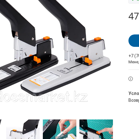
47
+7 (
Мене
воз