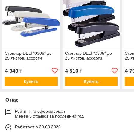
Степлер DELI "0306" до
Степлер DELI "0335" до
Степ
25 листов, ассорти
25 листов, ассорти
25 л
4 340
4 510
4 7
₸
₸
Купить
Купить
О нас
Рейтинг не сформирован
Менее 5 отзывов за последний год
Работает с 20.03.2020