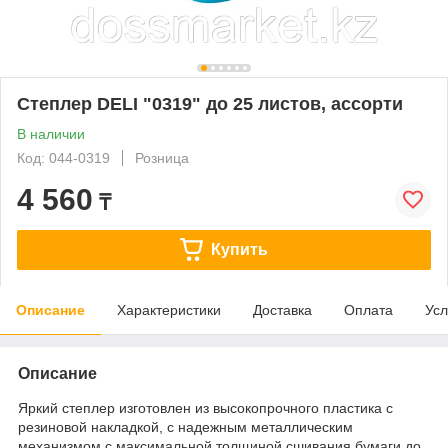
Степлер DELI "0319" до 25 листов, ассорти
В наличии
Код: 044-0319
Розница
4 560
₸
Купить
Описание
Характеристики
Доставка
Оплата
Усл
Описание
Яркий степлер изготовлен из высокопрочного пластика с
резиновой накладкой, с надежным металлическим
механизмом с максимальной толщиной сшивания бумаги до