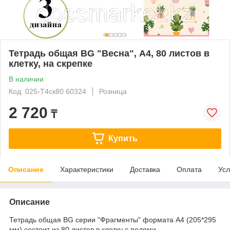
Тетрадь общая BG "Весна", А4, 80 листов в
клетку, на скрепке
В наличии
Код: 025-Т4ск80 60324
Розница
2 720
₸
Купить
Описание
Характеристики
Доставка
Оплата
Усл
Описание
Тетрадь общая BG серии "Фрагменты" формата А4 (205*295
мм) состоит из 80 листов в клетку с полями