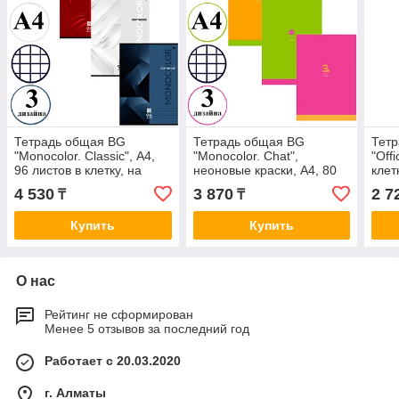
Тетрадь общая BG
Тетрадь общая BG
Тет
"Monocolor. Classic", А4,
"Monocolor. Chat",
"Off
96 листов в клетку, на
неоновые краски, А4, 80
клет
скрепке
листов в клетку, на
4 530
3 870
2 7
₸
₸
скрепке
Купить
Купить
О нас
Рейтинг не сформирован
Менее 5 отзывов за последний год
Работает с 20.03.2020
г. Алматы