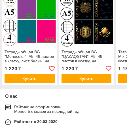
Тетрадь общая BG
Тетрадь общая BG
Тетр
"Monocolor", А5, 48 листов
"QAZAQSTAN", А5, 48
Mix-
в клетку, лист белый, на
листов в клетку, на
клет
скрепке
скрепке
1 220
1 220
1 1
₸
₸
Купить
Купить
О нас
Рейтинг не сформирован
Менее 5 отзывов за последний год
Работает с 20.03.2020