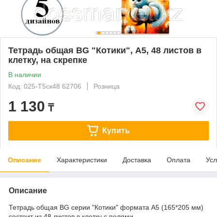
Тетрадь общая BG "Котики", А5, 48 листов в
клетку, на скрепке
В наличии
Код: 025-Т5ск48 62706
Розница
1 130
₸
Купить
Описание
Характеристики
Доставка
Оплата
Усл
Описание
Тетрадь общая BG серии "Котики" формата А5 (165*205 мм)
состоит из 48 листов в клетку с полями