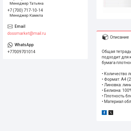
Менеджер Татьяна
+7 (700) 717-10-14
Менеджер Камила
dossmarket@mail.ru
Описание
Общая тетрадь
+77009701014
подходит для 
бумага плотнос
.
• Количество л
• Формат: А4 (
• Линовка: лин
• Белизна: 100
• Плотность бл
• Материал об