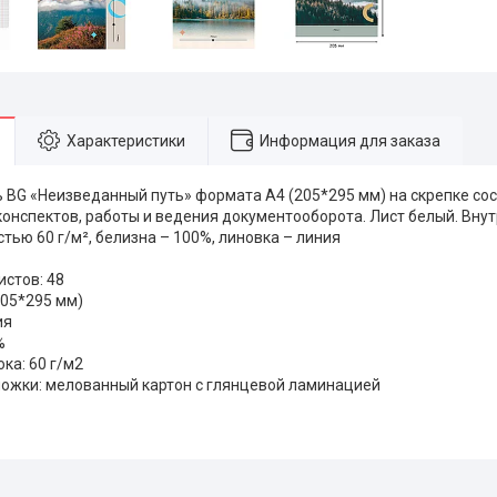
Характеристики
Информация для заказа
 BG «Неизведанный путь» формата А4 (205*295 мм) на скрепке сост
конспектов, работы и ведения документооборота. Лист белый. Внут
тью 60 г/м², белизна – 100%, линовка – линия
истов: 48
205*295 мм)
ия
%
ока: 60 г/м2
ложки: мелованный картон с глянцевой ламинацией