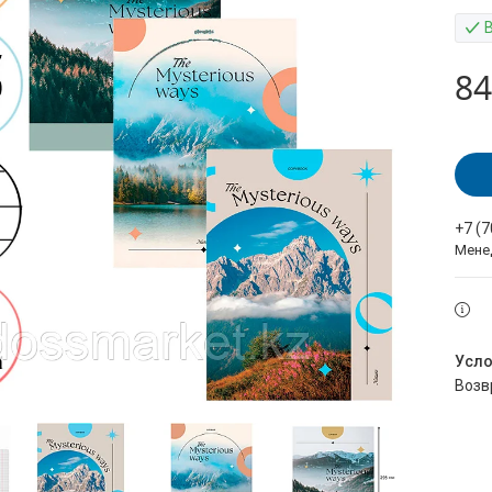
84
+7 (
Мене
воз