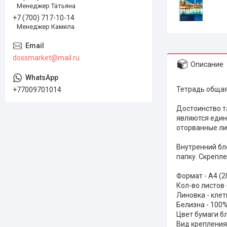
Менеджер Татьяна
+7 (700) 717-10-14
Менеджер Камила
dossmarket@mail.ru
Описание
Тетрадь общая
+77009701014
Достоинство т
являются един
оторванные ли
Внутренний бл
папку. Скрепле
Формат - А4 (
Кол-во листов 
Линовка - клет
Белизна - 100
Цвет бумаги бл
Вид крепления