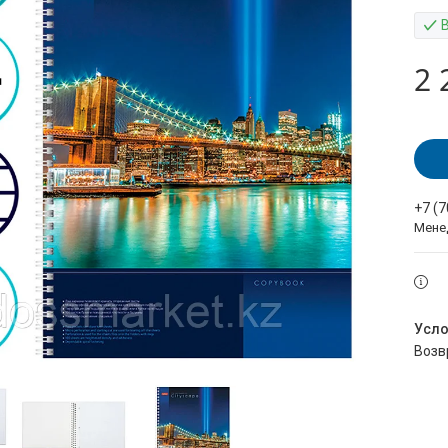
2 
+7 (
Мене
воз