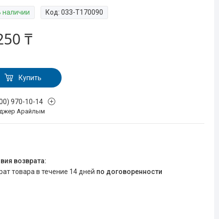
В наличии
Код:
033-Т170090
250 ₸
Купить
700) 970-10-14
джер Арайлым
врат товара в течение 14 дней
по договоренности