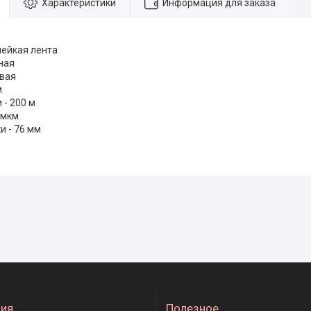
Характеристики
Информация для заказа
лейкая лента
ная
евая
м
 - 200 м
 мкм
и - 76 мм
ия
Полезное