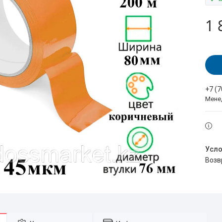
1 
+7 (
Мене
воз