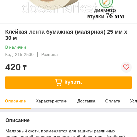
Клейкая лента бумажная (малярная) 25 мм х
30 м
В наличии
Код: 215-2530
Розница
420
₸
Купить
Описание
Характеристики
Доставка
Оплата
Усл
Описание
Малярный скотч, применяется для защиты различных
поверхностей, деревянных покрытий, фурнитуры (мебели)