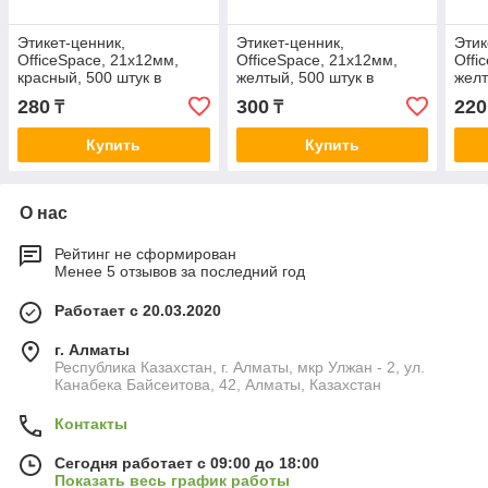
Этикет-ценник,
Этикет-ценник,
Этик
OfficeSpace, 21х12мм,
OfficeSpace, 21х12мм,
Offi
красный, 500 штук в
желтый, 500 штук в
желт
руллоне
руллоне
рул
280
300
220
₸
₸
Купить
Купить
О нас
Рейтинг не сформирован
Менее 5 отзывов за последний год
Работает с 20.03.2020
г. Алматы
Республика Казахстан, г. Алматы, мкр Улжан - 2, ул.
Канабека Байсеитова, 42, Алматы, Казахстан
Контакты
Сегодня работает с 09:00 до 18:00
Показать весь график работы