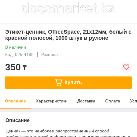
Этикет-ценник, OfficeSpace, 21х12мм, белый с
красной полосой, 1000 штук в рулоне
В наличии
Код: 025-4198
Розница
350
₸
Купить
Описание
Характеристики
Доставка
Оплата
Усл
Описание
Ценник — это наиболее распространенный способ
отображения краткой информации, к примеру информация о