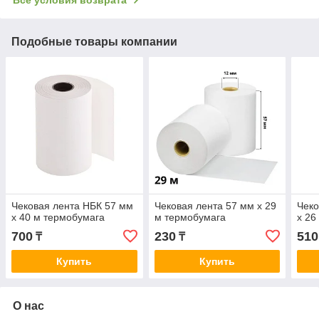
Подобные товары компании
Чековая лента НБК 57 мм
Чековая лента 57 мм х 29
Чеко
х 40 м термобумага
м термобумага
х 26
700
230
510
₸
₸
Купить
Купить
О нас