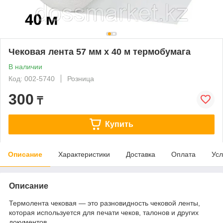
Чековая лента 57 мм х 40 м термобумага
В наличии
Код: 002-5740
Розница
300
₸
Купить
Описание
Характеристики
Доставка
Оплата
Усл
Описание
Термолента чековая — это разновидность чековой ленты,
которая используется для печати чеков, талонов и других
документов