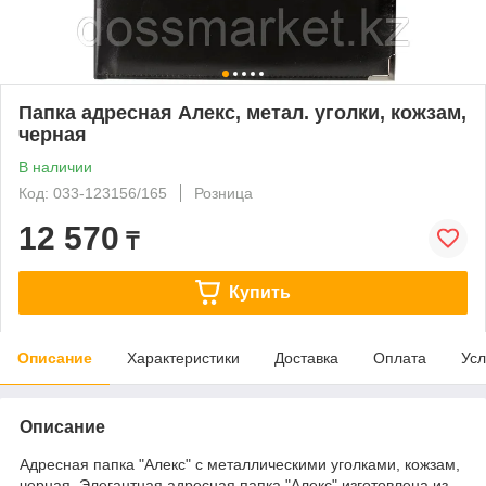
Папка адресная Алекс, метал. уголки, кожзам,
черная
В наличии
Код: 033-123156/165
Розница
12 570
₸
Купить
Описание
Характеристики
Доставка
Оплата
Усл
Описание
Адресная папка "Алекс" с металлическими уголками, кожзам,
черная. Элегантная адресная папка "Алекс" изготовлена из