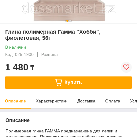
Глина полимерная Гамма "Хобби",
фиолетовая, 56г
В наличии
Код: 025-1900
Розница
1 480
₸
Купить
Описание
Характеристики
Доставка
Оплата
Усл
Описание
Полимерная глина ГАММА предназначена для лепки и
моделирования. Подходит для лепки небольших игрушек,