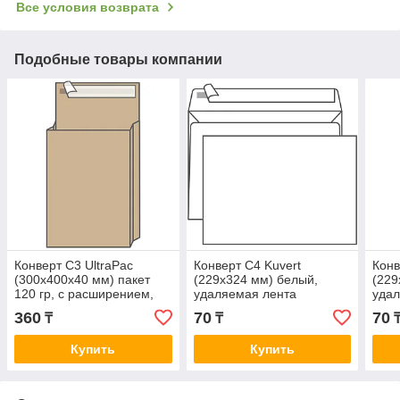
Все условия возврата
Подобные товары компании
Конверт С3 UltraPac
Конверт С4 Kuvert
Конв
(300х400х40 мм) пакет
(229х324 мм) белый,
(229
120 гр, с расширением,
удаляемая лента
удал
коричневый, удаляемая
подс
360
70
70
₸
₸
лента
Купить
Купить