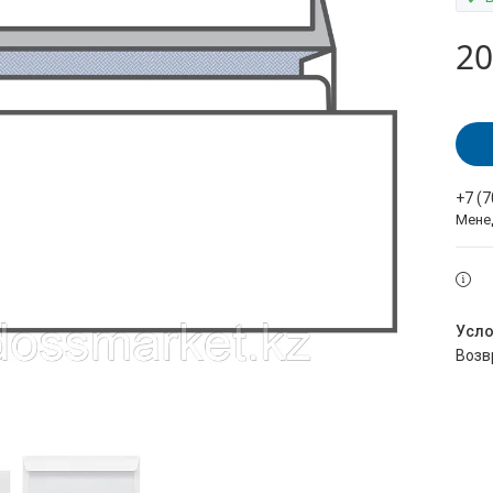
20
+7 (
Мене
воз