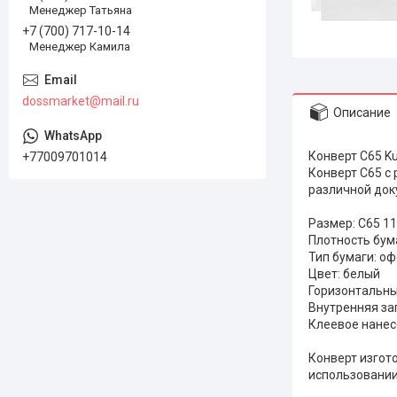
Менеджер Татьяна
+7 (700) 717-10-14
Менеджер Камила
dossmarket@mail.ru
Описание
Конверт С65 Ku
+77009701014
Конверт С65 с
различной док
Размер: C65 1
Плотность бума
Тип бумаги: оф
Цвет: белый
Горизонтальны
Внутренняя за
Клеевое нанес
Конверт изгото
использовани