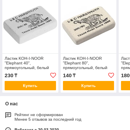
Ластик KOH-I-NOOR
Ластик KOH-I-NOOR
Лас
"Elephant 40",
"Elephant 80",
"Ele
прямоугольный, белый
прямоугольный, белый
прям
(36х23х8 мм)
(26х19х8 мм)
(31х
230
140
180
₸
₸
Купить
Купить
О нас
Рейтинг не сформирован
Менее 5 отзывов за последний год
Работает с 20.03.2020