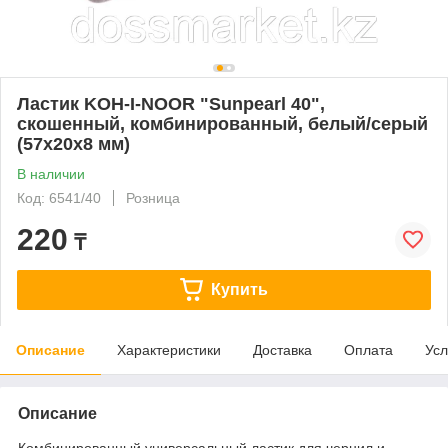
Ластик KOH-I-NOOR "Sunpearl 40",
скошенный, комбинированный, белый/серый
(57х20х8 мм)
В наличии
Код: 6541/40
Розница
220
₸
Купить
Описание
Характеристики
Доставка
Оплата
Усл
Описание
Комбинированный универсальный ластик для чернил и