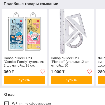
Подобные товары компании
Набор линеек Deli
Набор линеек Deli
Лине
"Comico Family" (угольник
"Pioneer" (угольник .2 шт,
см, 
2 шт, линейка 15 см,
линейка 30
ассо
транспортир)
см,транспортир)
360
1 000
280
₸
₸
Купить
Купить
О нас
Рейтинг не сформирован