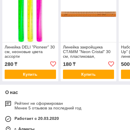
Линейка DELI "Pioneer" 30
Линейка закройщика
Набо
см, неоновые цвета
СТАММ "Neon Cristal" 30
Up" 
ассорти
см, пластиковая,
лине
непрозрачная, оранжевая
см,т
280
180
500
₸
₸
Купить
Купить
О нас
Рейтинг не сформирован
Менее 5 отзывов за последний год
Работает с 20.03.2020
г. Алматы