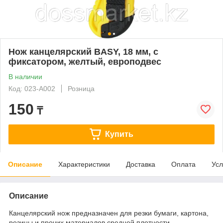
Нож канцелярский BASY, 18 мм, с
фиксатором, желтый, европодвес
В наличии
Код: 023-A002
Розница
150
₸
Купить
Описание
Характеристики
Доставка
Оплата
Усл
Описание
Канцелярский нож предназначен для резки бумаги, картона,
резины и прочих материалов средней плотности