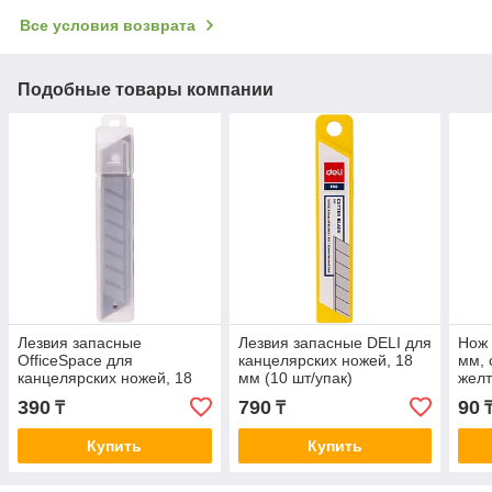
Все условия возврата
Подобные товары компании
Лезвия запасные
Лезвия запасные DELI для
Нож 
OfficeSpace для
канцелярских ножей, 18
мм, 
канцелярских ножей, 18
мм (10 шт/упак)
желт
мм (10 шт/упак)
390
790
90
₸
₸
Купить
Купить