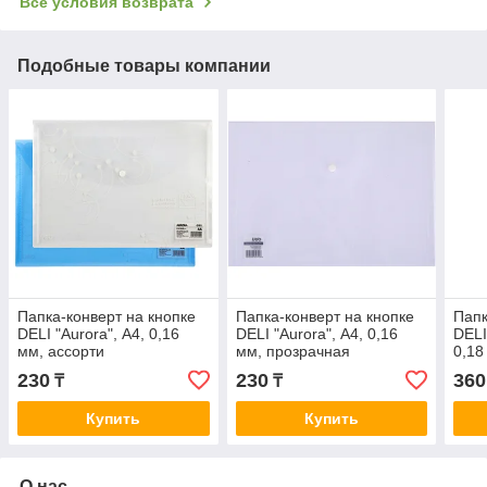
Все условия возврата
Подобные товары компании
Папка-конверт на кнопке
Папка-конверт на кнопке
Папк
DELI "Aurora", А4, 0,16
DELI "Aurora", А4, 0,16
DELI
мм, ассорти
мм, прозрачная
0,18
230
230
360
₸
₸
Купить
Купить
О нас