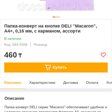
Папка-конверт на кнопке DELI "Macaron",
А4+, 0,16 мм, c карманом, ассорти
В наличии
Код: 044-5506
Розница
460
₸
Купить
Описание
Характеристики
Доставка
Оплата
Усл
Описание
Папка-конверт DELI серии "Macaron" обеспечивает удобное и
надежное хранение документов формата А4, защищая от