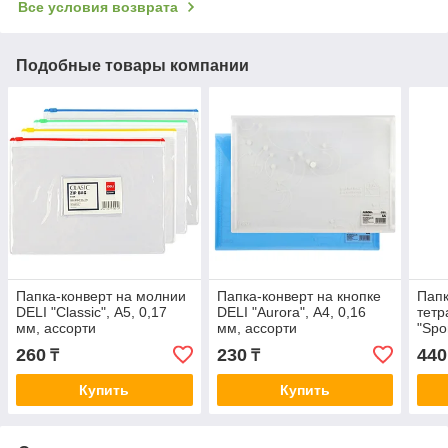
Все условия возврата
Подобные товары компании
Папка-конверт на молнии
Папка-конверт на кнопке
Папк
DELI "Classic", А5, 0,17
DELI "Aurora", А4, 0,16
тетр
мм, ассорти
мм, ассорти
"Spo
кноп
260
230
440
₸
₸
Купить
Купить