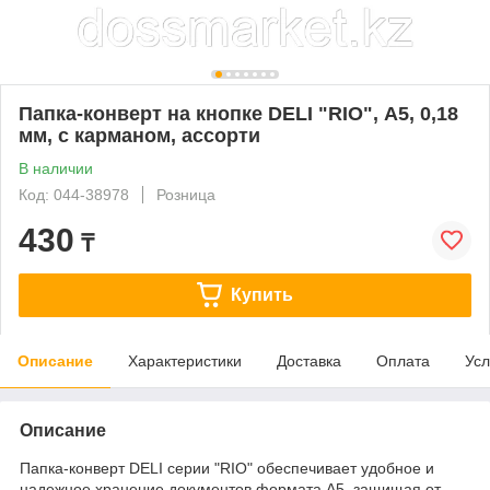
Папка-конверт на кнопке DELI "RIO", А5, 0,18
мм, с карманом, ассорти
В наличии
Код: 044-38978
Розница
430
₸
Купить
Описание
Характеристики
Доставка
Оплата
Усл
Описание
Папка-конверт DELI серии "RIO" обеспечивает удобное и
надежное хранение документов формата А5, защищая от