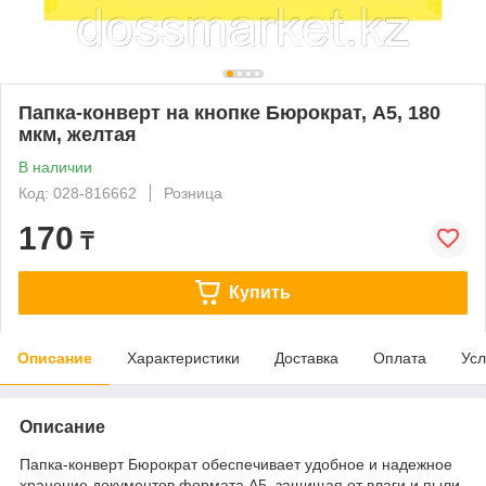
Папка-конверт на кнопке Бюрократ, А5, 180
мкм, желтая
В наличии
Код: 028-816662
Розница
170
₸
Купить
Описание
Характеристики
Доставка
Оплата
Усл
Описание
Папка-конверт Бюрократ обеспечивает удобное и надежное
хранение документов формата А5, защищая от влаги и пыли