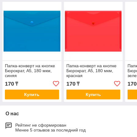
Папка-конверт на кнопке
Папка-конверт на кнопке
Папк
Бюрократ, А5, 180 мкм,
Бюрократ, А5, 180 мкм,
Бюро
синяя
красная
зел
170
170
170
₸
₸
Купить
Купить
О нас
Рейтинг не сформирован
Менее 5 отзывов за последний год