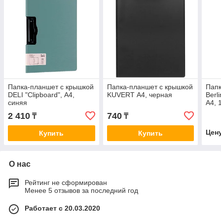
Папка-планшет с крышкой
Папка-планшет с крышкой
Папк
DELI "Clipboard", А4,
KUVERT А4, черная
Berl
синяя
А4, 
2 410
740
₸
₸
Цен
Купить
Купить
О нас
Рейтинг не сформирован
Менее 5 отзывов за последний год
Работает с 20.03.2020