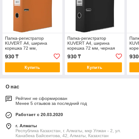
Папка-регистратор
Папка-регистратор
Папк
KUVERT А4, ширина
KUVERT А4, ширина
KUV
корешка 72 мм,
корешка 72 мм, черная
коре
оранжевая
фио
930
930
930
₸
₸
Купить
Купить
О нас
Рейтинг не сформирован
Менее 5 отзывов за последний год
Работает с 20.03.2020
г. Алматы
Республика Казахстан, г. Алматы, мкр Улжан - 2, ул.
Канабека Байсеитова, 42, Алматы, Казахстан