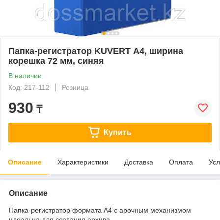
Папка-регистратор KUVERT А4, ширина
корешка 72 мм, синяя
В наличии
Код: 217-112
Розница
930
₸
Купить
Описание
Характеристики
Доставка
Оплата
Усл
Описание
Папка-регистратор формата А4 с арочным механизмом
идеальна для создания архива