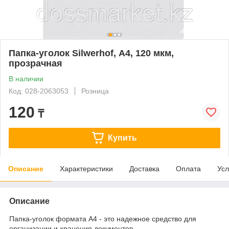
Папка-уголок Silwerhof, А4, 120 мкм,
прозрачная
В наличии
Код: 028-2063053
Розница
120
₸
Купить
Описание
Характеристики
Доставка
Оплата
Усл
Описание
Папка-уголок формата А4 - это надежное средство для
организации и хранения документов