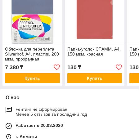
Обложка для переплета
Папка-уголок СТАММ, А4,
Папк
Silwerhof, А4, пластик, 200
150 мкм, красная
150 
мкм, прозрачная
7 380
130
130
₸
₸
Купить
Купить
О нас
Рейтинг не сформирован
Менее 5 отзывов за последний год
Работает с 20.03.2020
г. Алматы