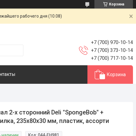
Корзина
ижайшего рабочего дня (10.08)
+7 (700) 970-10-14
+7 (700) 373-10-14
+7 (700) 717-10-14
нтакты
Корзина
ал 2-х сторонний Deli "SpongeBob" +
илка, 235х80х30 мм, пластик, ассорти
В наличии
Код:
044-EH981