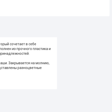
торый сочетает в себе
олнен из прочного пластика и
принадлежностей.
даши. Закрывается на молнию,
едставлены разноцветные