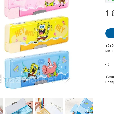
1 
+7 (
Мене
воз