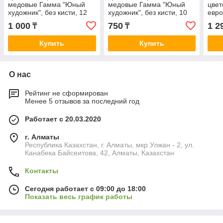
медовые Гамма "Юный
медовые Гамма "Юный
цвет
художник", без кисти, 12
художник", без кисти, 10
евр
цветов
цветов
1 000
750
1 2
₸
₸
Купить
Купить
О нас
Рейтинг не сформирован
Менее 5 отзывов за последний год
Работает с 20.03.2020
г. Алматы
Республика Казахстан, г. Алматы, мкр Улжан - 2, ул.
Канабека Байсеитова, 42, Алматы, Казахстан
Контакты
Сегодня работает с 09:00 до 18:00
Показать весь график работы