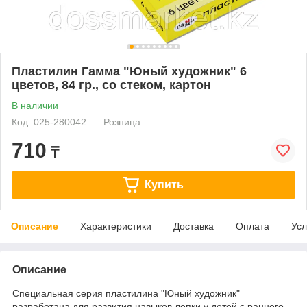
Пластилин Гамма "Юный художник" 6
цветов, 84 гр., со стеком, картон
В наличии
Код: 025-280042
Розница
710
₸
Купить
Описание
Характеристики
Доставка
Оплата
Усл
Описание
Специальная серия пластилина "Юный художник"
разработана для развития навыков лепки у детей с раннего