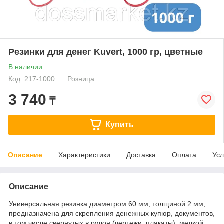
Резинки для денег Kuvert, 1000 гр, цветные
В наличии
Код: 217-1000
Розница
3 740
₸
Купить
Описание
Характеристики
Доставка
Оплата
Усл
Описание
Универсальная резинка диаметром 60 мм, толщиной 2 мм,
предназначена для скрепления денежных купюр, документов,
в том числе свернутых в рулон (чертежи, плакаты), мелкой