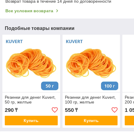
Возврат товара в течение 14 дней по договоренности
Все условия возврата
Подобные товары компании
Резинки для денег Kuvert,
Резинки для денег Kuvert,
Рези
50 гр, желтые
100 гр, желтые
200 
290
550
1 0
₸
₸
Купить
Купить