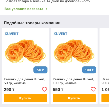
Возврат товара в течение 14 дней по договоренности
Все условия возврата
Подобные товары компании
Резинки для денег Kuvert,
Резинки для денег Kuvert,
Рези
50 гр, желтые
100 гр, желтые
200 
290
550
1 0
₸
₸
Купить
Купить