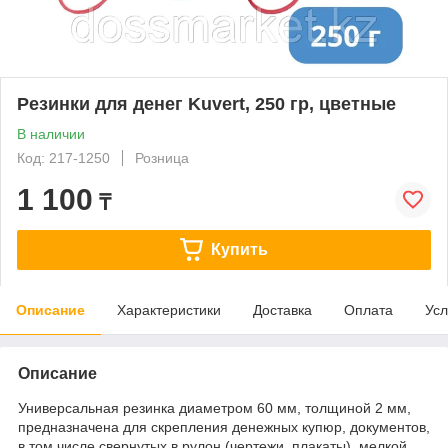
Резинки для денег Kuvert, 250 гр, цветные
В наличии
Код: 217-1250
Розница
1 100
₸
Купить
Описание
Характеристики
Доставка
Оплата
Усл
Описание
Универсальная резинка диаметром 60 мм, толщиной 2 мм,
предназначена для скрепления денежных купюр, документов,
в том числе свернутых в рулон (чертежи, плакаты), мелкой