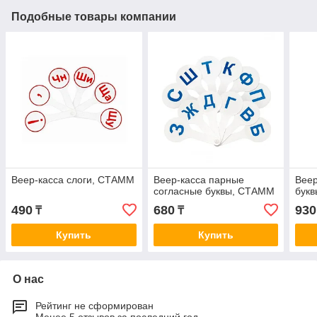
Подобные товары компании
Веер-касса слоги, СТАММ
Веер-касса парные
Веер
согласные буквы, СТАММ
бук
490
680
930
₸
₸
Купить
Купить
О нас
Рейтинг не сформирован