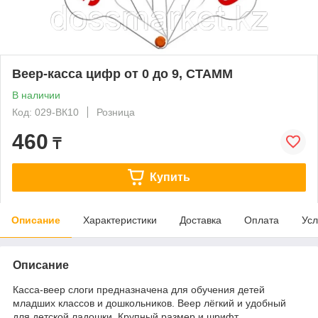
Веер-касса цифр от 0 до 9, СТАММ
В наличии
Код: 029-ВК10
Розница
460
₸
Купить
Описание
Характеристики
Доставка
Оплата
Усл
Описание
Касса-веер слоги предназначена для обучения детей
младших классов и дошкольников. Веер лёгкий и удобный
для детской ладошки. Крупный размер и шрифт,