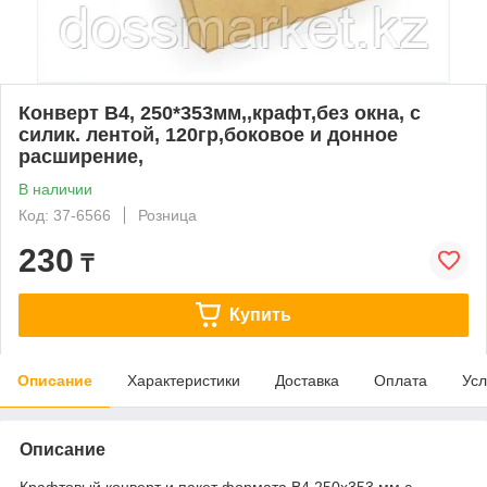
Конверт В4, 250*353мм,,крафт,без окна, с
силик. лентой, 120гр,боковое и донное
расширение,
В наличии
Код: 37-6566
Розница
230
₸
Купить
Описание
Характеристики
Доставка
Оплата
Усл
Описание
Крафтовый конверт и пакет формата В4 250х353 мм с