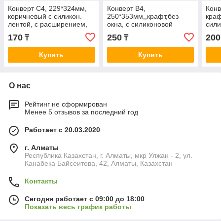
Конверт С4, 229*324мм,
Конверт В4,
Конв
коричневый с силикон.
250*353мм,,крафт,без
краф
лентой, с расширением,
окна, с силиконовой
сили
боков и донное,90гр. цена
лентой, 130гр,боковое и
цена
170
250
200
₸
₸
за шт.
донное расширение,
Купить
Купить
О нас
Рейтинг не сформирован
Менее 5 отзывов за последний год
Работает с 20.03.2020
г. Алматы
Республика Казахстан, г. Алматы, мкр Улжан - 2, ул.
Канабека Байсеитова, 42, Алматы, Казахстан
Контакты
Сегодня работает с 09:00 до 18:00
Показать весь график работы